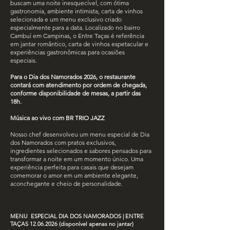
buscam uma noite inesquecível, com ótima
gastronomia, ambiente intimista, carta de vinhos
selecionada e um menu exclusivo criado
especialmente para a data.
​ Localizado no bairro
Cambuí em Campinas, o Entre Taças é referência
em jantar romântico, carta de vinhos espetacular e
experiências gastronômicas para ocasiões
especiais.
Para o Dia dos Namorados 2026, o restaurante
contará com atendimento por ordem de chegada,
conforme disponibilidade de mesas, a partir das
18h.
Música ao vivo com BR TRIO JAZZ
Nosso chef desenvolveu um menu especial de Dia
dos Namorados com pratos exclusivos,
ingredientes selecionados e sabores pensados para
transformar a noite em um momento único. Uma
experiência perfeita para casais que desejam
comemorar o amor em um ambiente elegante,
aconchegante e cheio de personalidade.
"restaurantes campinas" "restaurante campinas"
"melhores restaurantes campinas" "comendo por
campinas" dia dos namorados campinas"
MENU ESPECIAL DIA DOS NAMORADOS | ENTRE
TAÇAS
12.06.2026
(disponível apenas no jantar)