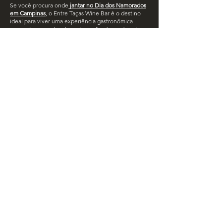
Se você procura onde
jantar no Dia dos Namorados
em Campinas
, o Entre Taças Wine Bar é o destino
ideal para viver uma experiência gastronômica
marcante, com atendimento acolhedor, ambiente
sofisticado e uma seleção especial de vinhos para
harmonizar a sua noite.
R. Dr. Emílio Ribas, 1151 - Cambuí, Campinas - SP,
Telefone: (19) 3295-1489 - (19) 3253-4568