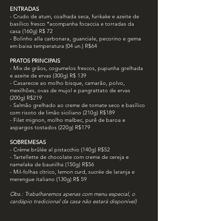
ENTRADAS
- Crudo de atum, coalhada seca, furikake e azeite de
basílico fresco *acompanha focaccia e torradas da
casa (160g) R$ 72
- Bolinho alla carbonara, guanciale, pecorino e gema
em baixa temperatura (04 un.) R$64
PRATOS PRINCIPAIS
- Mix de grãos, cogumelos frescos, pupunha grelhada
e azeite de ervas (300g) R$ 139
- Casarecce ao molho bisque, camarão, polvo,
mexilhões, ovas de mujol e pangrattato de ervas
(200g) R$219
- Salmão grelhado ao creme de tomate seco e basílico
com risoto de limão siciliano (210g) R$189
- Filet mignon, molho malbec, purê de baroa e
aspargos tostados (220g) R$179
SOBREMESAS
- Crème brûlée al pistacchio (140g) R$52
- Tartellette de chocolate com creme de cereja e
namelaka de baunilha (150g) R$56
- Mil-folhas cítrico, lemon curd, sucrée de laranja e
merengue italiano (130g) R$ 59
Obs.: Trabalharemos apenas com menu especial, o
cardápio tradicional da casa não estará disponível)